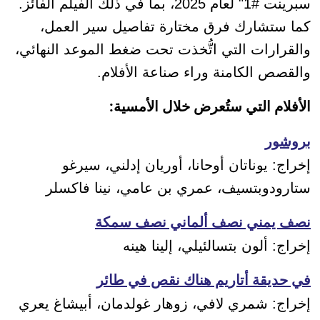
سبرينت #1" لعام 2025، بما في ذلك الفيلم الفائز.
كما ستشارك فرق مختارة تفاصيل سير العمل،
والقرارات التي اتُّخذت تحت ضغط الموعد النهائي،
والقصص الكامنة وراء صناعة الأفلام.
الأفلام التي ستُعرض خلال الأمسية:
بروشور
إخراج: يوناتان أوحانا، أوريان إدلني، سيرغو
ستارودوبتسيف، عمري بن عامي، نينا فاكسلر
نصف يمني نصف ألماني نصف سمكة
إخراج: ألون بتسالئيلي، إلينا هينه
في حديقة أتاريم هناك نقص في طائر
إخراج: شمري لافي، زوهار غولدمان، أبيشاغ يعري